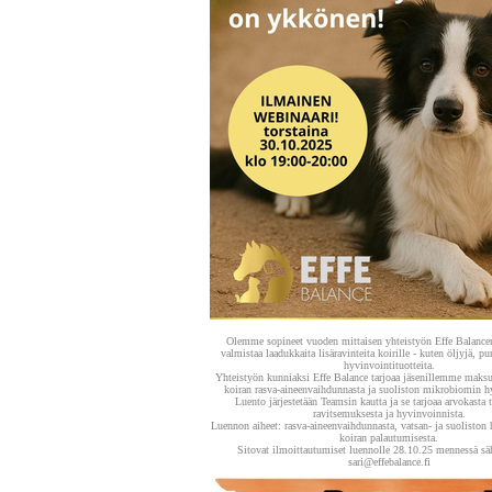
Olemme sopineet vuoden mittaisen yhteistyön Effe Balancen
valmistaa laadukkaita lisäravinteita koirille - kuten öljyjä, pu
hyvinvointituotteita.
Yhteistyön kunniaksi Effe Balance tarjoaa jäsenillemme maks
koiran rasva-aineenvaihdunnasta ja suoliston mikrobiomin h
Luento järjestetään Teamsin kautta ja se tarjoaa arvokasta t
ravitsemuksesta ja hyvinvoinnista.
Luennon aiheet: rasva-aineenvaihdunnasta, vatsan- ja suoliston 
koiran palautumisesta.
Sitovat ilmoittautumiset luennolle 28.10.25 mennessä sä
sari@effebalance.fi