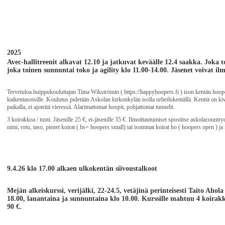
2025
Avec-hallitreenit alkavat 12.10 ja jatkuvat keväälle 12.4 saakka. Joka 
joka toinen sunnuntai toko ja agility klo 11.00-14.00. Jäsenet voivat il
Tervetuloa huippukouluttajan Tiina Wikströmin ( https://happyhoopers.fi ) ison kentän hoo
kaikentasoisille. Koulutus pidetään Askolan kirkonkylän isolla urheilukentällä. Kenttä on kivi
paikalla, ei ajoteitä vieressä. Alarimattomat hoopit, pohjattomat tunnelit.
3 koirakkoa / tunti. Jäsenille 25 €, ei-jäsenille 35 €. Ilmoittautumiset spostitse askolacoun
nimi, rotu, taso, pienet koirat ( hs= hoopers small) tai isommat koirat ho ( hoopers open ) ja 
9.4.26 klo 17.00 alkaen ulkokentän siivoustalkoot
Mejän alkeiskurss
i, verijälki, 22-24.5, vetäjinä perinteisesti Taito Aho
18.00, lauantaina ja sunnuntaina klo 10.00. Kurssille mahtuu 4 koirakkoa
90 €.