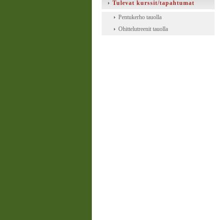
Tulevat kurssit/tapahtumat
Pentukerho tauolla
Ohittelutreenit tauolla