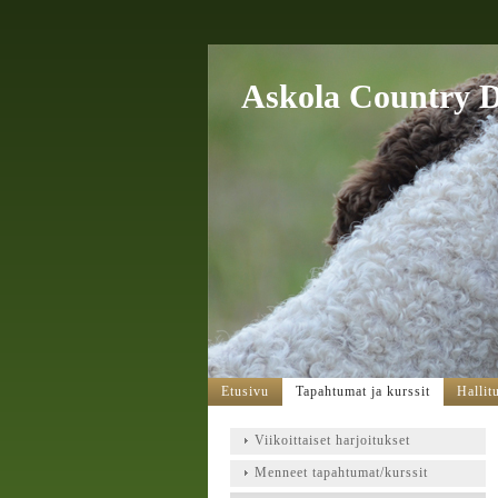
Askola Country 
Etusivu
Tapahtumat ja kurssit
Hallit
Viikoittaiset harjoitukset
Menneet tapahtumat/kurssit