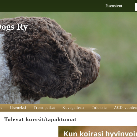
Jäsensivut
Dogs Ry
us
Jäseneksi
Treenipaikat
Kuvagalleria
Tuloksia
ACD-vuodenk
Tulevat kurssit/tapahtumat