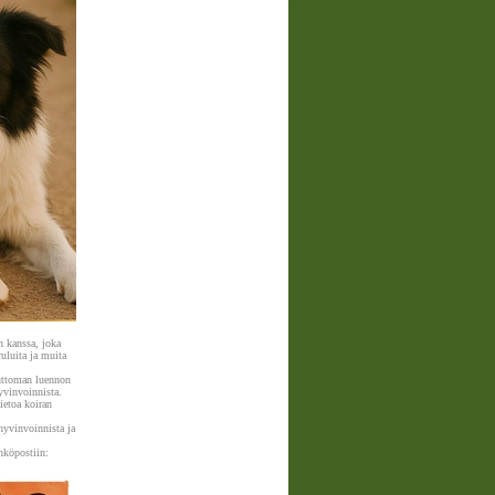
 kanssa, joka
ruluita ja muita
uttoman luennon
yvinvoinnista.
ietoa koiran
hyvinvoinnista ja
hköpostiin: