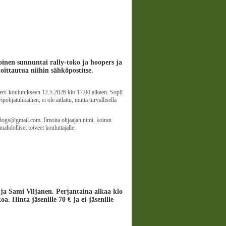
toinen sunnuntai rally-toko ja hoopers ja
moittautua niihin sähköpostitse.
pers-koulutukseen 12.5.2026 klo 17.00 alkaen. Sopii
pohjatuhkainen, ei ole aidattu, mutta turvallisella
trydogs@gmail.com. Ilmoita ohjaajan nimi, koiran
mahdolliset toiveet kouluttajalle.
la ja Sami Viljanen. Perjantaina alkaa klo
. Hinta jäsenille 70 € ja ei-jäsenille