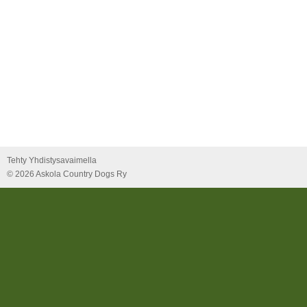
Tehty Yhdistysavaimella
©
2026 Askola Country Dogs Ry